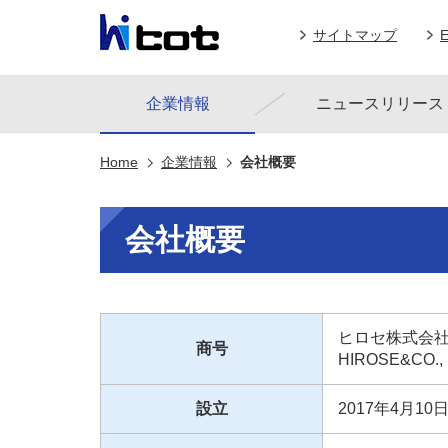
ペ
こ
こ
こ
ー
サイトマップ
E
こ
こ
こ
ジ
か
か
か
内
ら
ら
ら
を
サ
本
フ
企業情報
ニュースリリース
移
イ
文
ッ
動
ト
で
タ
す
内
す
ー
る
Home
企業情報
会社概要
主
情
た
要
報
め
メ
で
の
会社概要
ニ
す
リ
ュ
ン
ー
ク
で
で
す
す
サ
ヒロセ株式会
商号
イ
HIROSE&CO., 
ト
内
主
設立
2017年4月10
要
メ