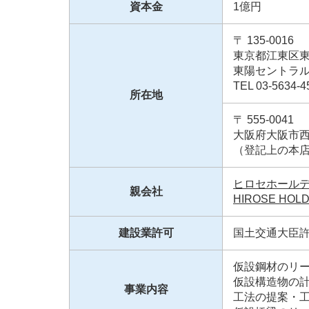
資本金
1億円
ニ
ュ
ー
〒 135-0016
へ
東京都江東区東
移
東陽セントラ
動
TEL 03-5634-4
し
所在地
ま
す
〒 555-0041
本
大阪府大阪市西
文
（登記上の本
へ
移
動
ヒロセホール
親会社
し
HIROSE HOLD
ま
す
建設業許可
国土交通大臣許可
フ
ッ
タ
仮設鋼材のリ
ー
仮設構造物の
情
事業内容
工法の提案・
報