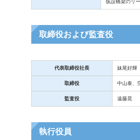
仮設橋梁のリ
へ
移
動
し
ま
す
取締役および監査役
代表取締役社長
妹尾好輝
取締役
中山泰、
監査役
遠藤晃
執行役員